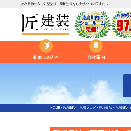
徳島県徳島市で外壁塗装・屋根塗装なら実績No.1の匠建装へ
初めての方へ
会社案内
HOME
>
現場日誌・現場ブログ
>
現場日誌
>
現場日誌