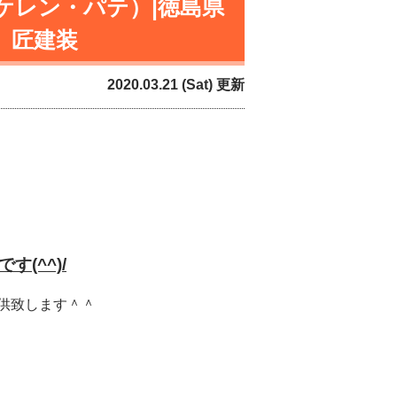
ケレン・パテ）|徳島県
 匠建装
2020.03.21 (Sat) 更新
で
す(^^)/
供致します＾＾