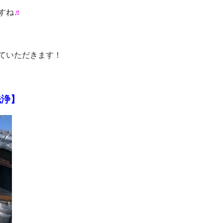
すね
♬
ていただきます！
洗浄】