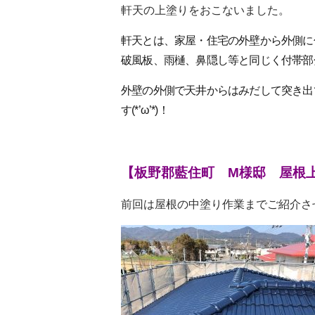
軒天の上塗りをおこないました。
軒天とは、家屋・住宅の外壁から外側に
破風板、雨樋、鼻隠し等と同じく付帯部
外壁の外側で天井からはみだして突き出
す(*’ω’*)！
【板野郡藍住町 M様邸 屋根
前回は屋根の中塗り作業までご紹介さ