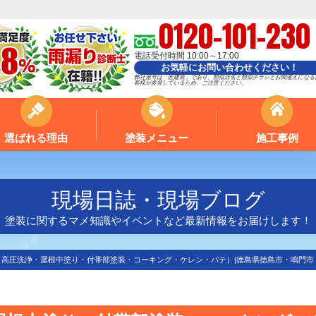
0120-101-230
電話受付時間 10:00～17:00
お気軽にお問い合わせください！
弊社屋号は「匠建装」であり、類似店名と類似チラシとお間違えになる
客様が多発しているため、ご注意ください。
選ばれる理由
塗装メニュー
施工事例
現場日誌・現場ブログ
塗装に関するマメ知識やイベントなど最新情報をお届けします！
（高圧洗浄・屋根中塗り・付帯部塗装・コーキング・ケレン・パテ）|徳島県徳島市・鳴門市