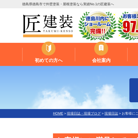
徳島県徳島市で外壁塗装・屋根塗装なら実績No.1の匠建装へ
初めての方へ
会社案内
HOME
>
現場日誌・現場ブログ
>
現場日誌
>
お客様に