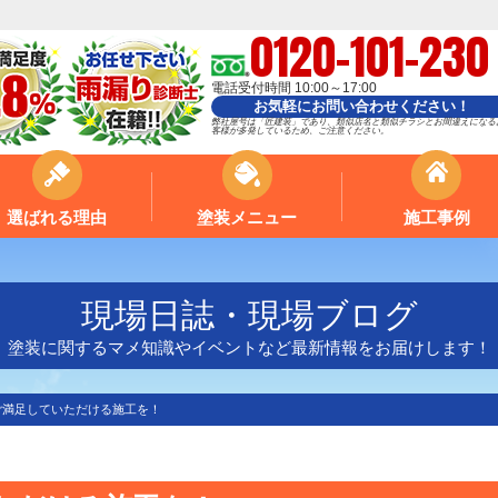
0120-101-230
電話受付時間 10:00～17:00
お気軽にお問い合わせください！
弊社屋号は「匠建装」であり、類似店名と類似チラシとお間違えになる
客様が多発しているため、ご注意ください。
選ばれる理由
塗装メニュー
施工事例
現場日誌・現場ブログ
塗装に関するマメ知識やイベントなど最新情報をお届けします！
ご満足していただける施工を！