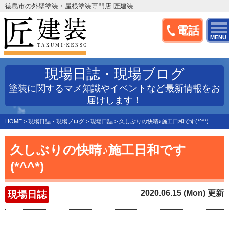
徳島市の外壁塗装・屋根塗装専門店 匠建装
電話
MENU
現場日誌・現場ブログ
塗装に関するマメ知識やイベントなど最新情報をお
届けします！
HOME
>
現場日誌・現場ブログ
>
現場日誌
>
久しぶりの快晴♪施工日和です(*^^*)
久しぶりの快晴♪施工日和です
(*^^*)
2020.06.15 (Mon) 更新
現場日誌