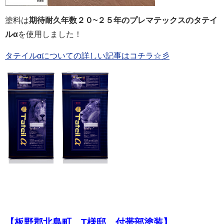
塗料は
期待耐久年数２０~２５年のプレマテックスのタテイ
ルα
を使用しました！
タテイルαについての詳しい記事はコチラ☆彡
【板野郡北島町 T様邸 付帯部塗装】