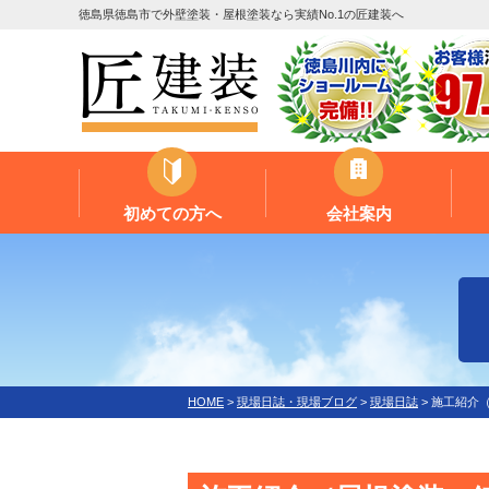
徳島県徳島市で外壁塗装・屋根塗装なら実績No.1の匠建装へ
初めての方へ
会社案内
HOME
>
現場日誌・現場ブログ
>
現場日誌
>
施工紹介