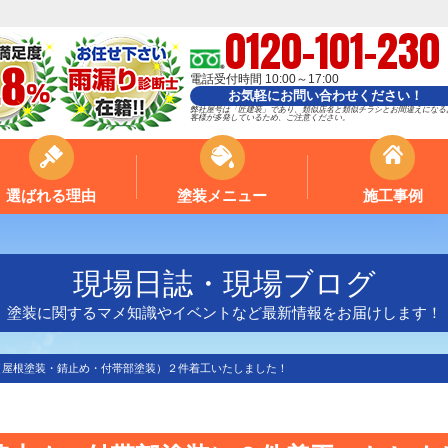
0120-101-230
電話受付時間 10:00～17:00
お気軽にお問い合わせください！
弊社屋号は「匠建装」であり、類似店名と類似チラシとお間違えになる
客様が多発しているため、ご注意ください。
選ばれる理由
塗装メニュー
施工事例
現場日誌・現場ブログ
塗装に関するマメ知識やイベントなど最新情報をお届けします！
（屋根塗装・錆止め・付帯部塗装）２件着工いたしました！