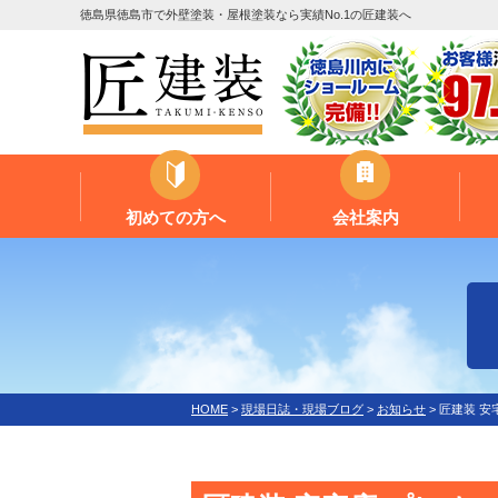
徳島県徳島市で外壁塗装・屋根塗装なら実績No.1の匠建装へ
初めての方へ
会社案内
HOME
>
現場日誌・現場ブログ
>
お知らせ
>
匠建装 安