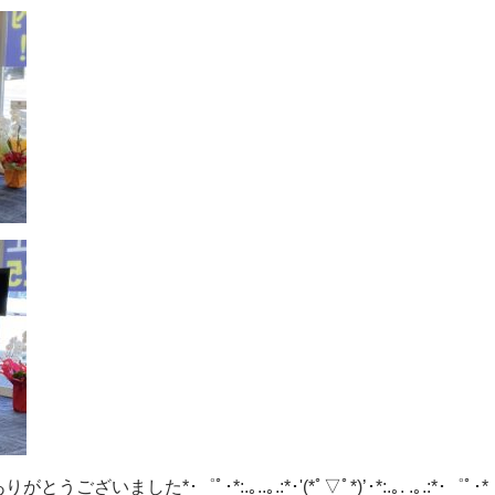
した*･゜ﾟ･*:.｡..｡.:*･'(*ﾟ▽ﾟ*)’･*:.｡. .｡.:*･゜ﾟ･*