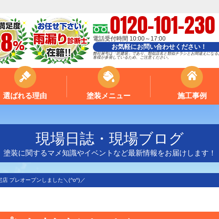
0120-101-230
電話受付時間 10:00～17:00
お気軽にお問い合わせください！
弊社屋号は「匠建装」であり、類似店名と類似チラシとお間違えになる
客様が多発しているため、ご注意ください。
選ばれる理由
塗装メニュー
施工事例
現場日誌・現場ブログ
塗装に関するマメ知識やイベントなど最新情報をお届けします！
宅店 プレオープンしました＼(^o^)／