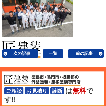
次の記事
一覧
前の記事
は
無料
で
ご相談
お見積り
診断
す!!