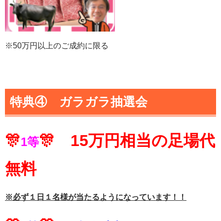
※50万円以上のご成約に限る
特典④ ガラガラ抽選会
🎊
🎊 15万円相当の足場代
1等
無料
※必ず１日１名様が当たるようになっています！！