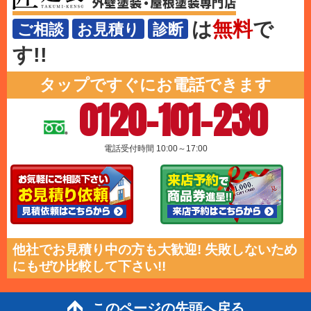
は
無料
で
ご相談
お見積り
診断
す!!
タップですぐにお電話できます
0120-101-230
電話受付時間 10:00～17:00
他社でお見積り中の方も大歓迎! 失敗しないため
にもぜひ比較して下さい!!
このページの先頭へ戻る