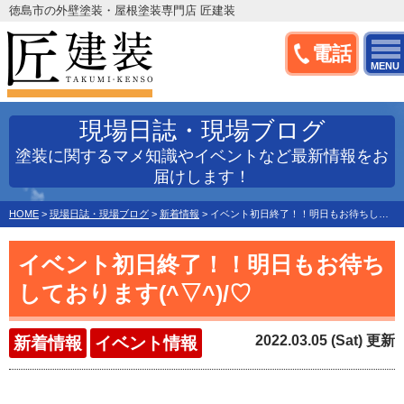
徳島市の外壁塗装・屋根塗装専門店 匠建装
電話
MENU
現場日誌・現場ブログ
塗装に関するマメ知識やイベントなど最新情報をお
届けします！
HOME
>
現場日誌・現場ブログ
>
新着情報
>
イベント初日終了！！明日もお待ちしております(^▽^)/♡
イベント初日終了！！明日もお待ち
しております(^▽^)/♡
2022.03.05 (Sat) 更新
新着情報
イベント情報