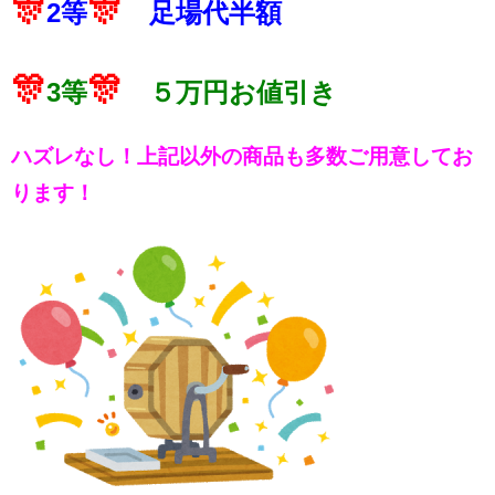
🎊
🎊
2等
足場代半額
🎊
🎊
3等
５万円お値引き
ハズレなし！上記以外の商品も多数ご用意してお
ります！