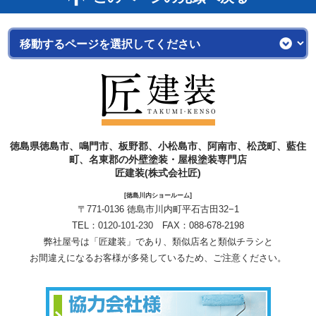
徳島県徳島市、鳴門市、板野郡、小松島市、阿南市、松茂町、藍住
町、名東郡の外壁塗装・屋根塗装専門店
匠建装(株式会社匠)
[徳島川内ショールーム]
〒771-0136 徳島市川内町平石古田32−1
TEL：
0120-101-230
FAX：088-678-2198
弊社屋号は「匠建装」であり、類似店名と類似チラシと
お間違えになるお客様が多発しているため、ご注意ください。