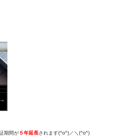
証期間が
５年延長
されます(^o^)／＼(^o^)