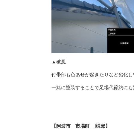
▲破風
付帯部も色あせが起きたりなど劣化し
一緒に塗装することで足場代節約にも繋
【阿波市 市場町 I様邸】