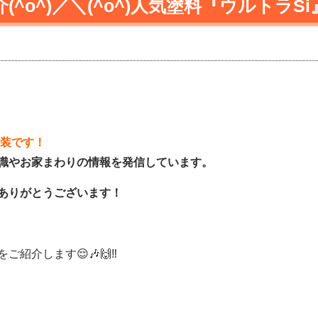
^o^)／＼(^o^)人気塗料『ウルトラS
建装です！
識やお家まわりの情報を発信しています。
ありがとうございます！
介します😌🎶🙌‼️