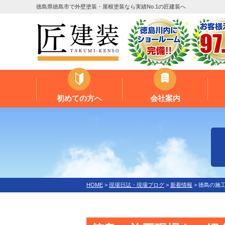
徳島県徳島市で外壁塗装・屋根塗装なら実績No.1の匠建装へ
初めての方へ
会社案内
HOME
>
現場日誌・現場ブログ
>
新着情報
>
徳島の施工