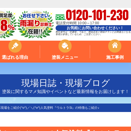
0120-101-230
電話受付時間 10:00～17:00
お気軽にお問い合わせください！
弊社屋号は「匠建装」であり、類似店名と類似チラシとお間違えになる
客様が多発しているため、ご注意ください。
選ばれる理由
塗装メニュー
施工事例
現場日誌・現場ブログ
塗装に関するマメ知識やイベントなど最新情報をお届けします！
現場をご紹介(^o^)／＼(^o^)人気塗料『ウルトラSi』の特徴もご紹介♪