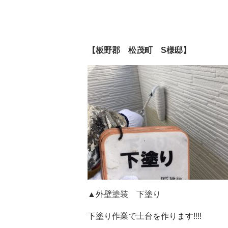
【板野郡 松茂町 S様邸】
▲外壁塗装 下塗り
下塗り作業で土台を作ります‼️‼️