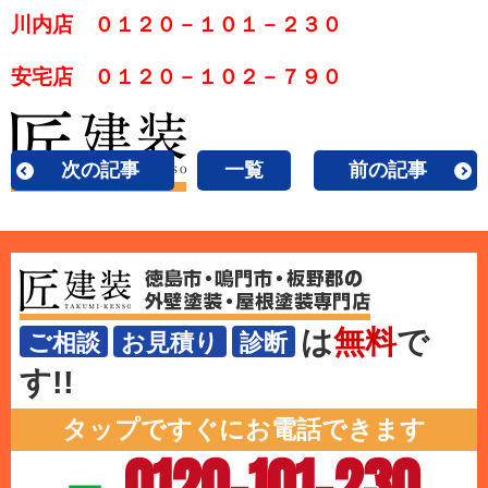
川内店 ０１２０－１０１－２３０
安宅店 ０１２０－１０２－７９０
次の記事
一覧
前の記事
は
無料
で
ご相談
お見積り
診断
す!!
タップですぐにお電話できます
0120-101-230