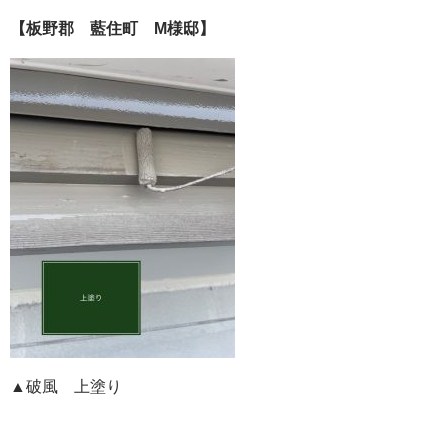
【板野郡 藍住町 M様邸】
▲破風 上塗り