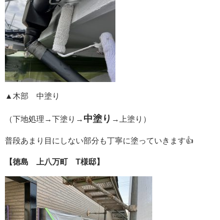
▲木部 中塗り
中塗り
（下地処理→下塗り→
→上塗り）
普段あまり目にしない部分も丁寧に塗っていきます👍
【徳島 上八万町 T様邸】