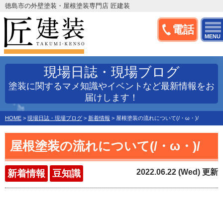
徳島市の外壁塗装・屋根塗装専門店 匠建装
電話
MENU
現場日誌・現場ブログ
塗装に関するマメ知識やイベントなど最新情報をお
届けします！
HOME
>
現場日誌・現場ブログ
>
新着情報
>
屋根塗装の流れについて(/・ω・)/
屋根塗装の流れについて(/・ω・)/
2022.06.22 (Wed) 更新
新着情報
豆知識