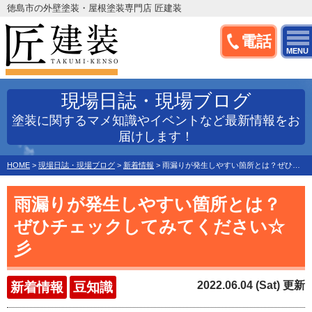
徳島市の外壁塗装・屋根塗装専門店 匠建装
電話
MENU
現場日誌・現場ブログ
塗装に関するマメ知識やイベントなど最新情報をお
届けします！
HOME
>
現場日誌・現場ブログ
>
新着情報
>
雨漏りが発生しやすい箇所とは？ぜひチェックしてみてください☆彡
雨漏りが発生しやすい箇所とは？
ぜひチェックしてみてください☆
彡
2022.06.04 (Sat) 更新
新着情報
豆知識