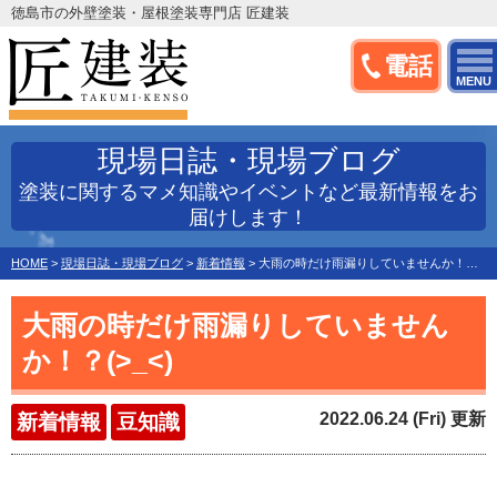
徳島市の外壁塗装・屋根塗装専門店 匠建装
電話
MENU
現場日誌・現場ブログ
塗装に関するマメ知識やイベントなど最新情報をお
届けします！
HOME
>
現場日誌・現場ブログ
>
新着情報
>
大雨の時だけ雨漏りしていませんか！？(>_<)
大雨の時だけ雨漏りしていません
か！？(>_<)
2022.06.24 (Fri) 更新
新着情報
豆知識