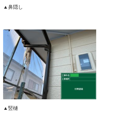
▲鼻隠し
▲竪樋