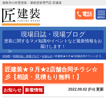
徳島市の外壁塗装・屋根塗装専門店 匠建装
電話
MENU
現場日誌・現場ブログ
塗装に関するマメ知識やイベントなど最新情報をお
届けします！
HOME
>
現場日誌・現場ブログ
>
お知らせ
>
匠建装★９月★2店舗合同チラシ☆彡【相談・見積もり無料！】
匠建装★９月★2店舗合同チラシ☆
彡【相談・見積もり無料！】
2022.09.02 (Fri) 更新
お知らせ
新着情報