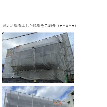
最近足場着工した現場をご紹介（●＾o＾●）