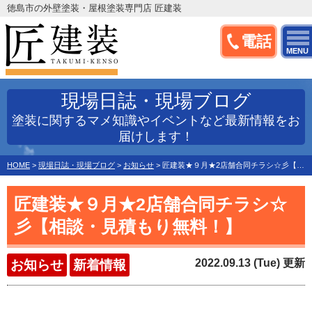
徳島市の外壁塗装・屋根塗装専門店 匠建装
電話
MENU
現場日誌・現場ブログ
塗装に関するマメ知識やイベントなど最新情報をお
届けします！
HOME
>
現場日誌・現場ブログ
>
お知らせ
>
匠建装★９月★2店舗合同チラシ☆彡【相談・見積もり無料！】
匠建装★９月★2店舗合同チラシ☆
彡【相談・見積もり無料！】
2022.09.13 (Tue) 更新
お知らせ
新着情報