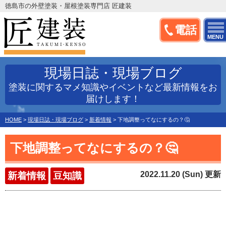
徳島市の外壁塗装・屋根塗装専門店 匠建装
電話
MENU
現場日誌・現場ブログ
塗装に関するマメ知識やイベントなど最新情報をお
届けします！
HOME
>
現場日誌・現場ブログ
>
新着情報
>
下地調整ってなにするの？🤔
下地調整ってなにするの？🤔
2022.11.20 (Sun) 更新
新着情報
豆知識