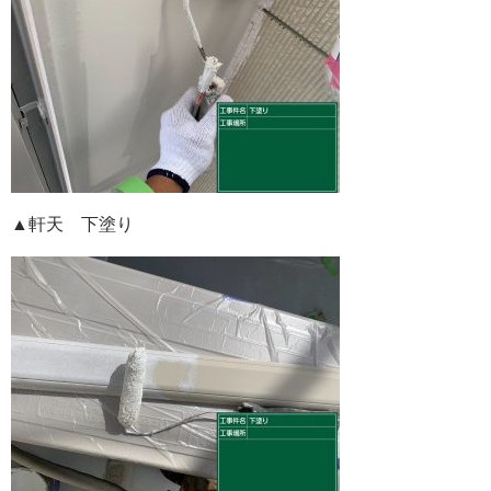
▲軒天 下塗り