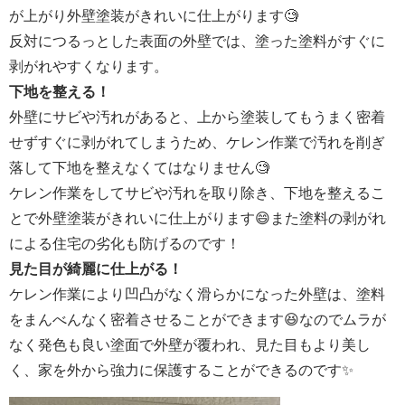
が上がり外壁塗装がきれいに仕上がります🧐
反対につるっとした表面の外壁では、塗った塗料がすぐに
剥がれやすくなります。
下地を整える！
外壁にサビや汚れがあると、上から塗装してもうまく密着
せずすぐに剥がれてしまうため、ケレン作業で汚れを削ぎ
落して下地を整えなくてはなりません🧐
ケレン作業をしてサビや汚れを取り除き、下地を整えるこ
とで外壁塗装がきれいに仕上がります😄また塗料の剥がれ
による住宅の劣化も防げるのです！
見た目が綺麗に仕上がる！
ケレン作業により凹凸がなく滑らかになった外壁は、塗料
をまんべんなく密着させることができます😆なのでムラが
なく発色も良い塗面で外壁が覆われ、見た目もより美し
く、家を外から強力に保護することができるのです✨