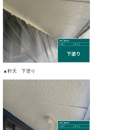
▲軒天 下塗り