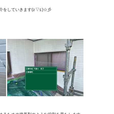
をしていきます(≧▽≦)☆彡