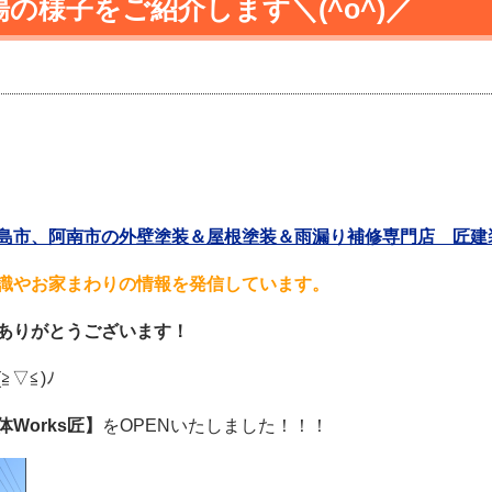
の様子をご紹介します＼(^o^)／
市、阿南市の外壁塗装＆屋根塗装＆雨漏り補修専門店 匠建装 
識やお家まわりの情報を発信しています。
ありがとうございます！
▽≦)ﾉ
体Works匠】
をOPENいたしました！！！