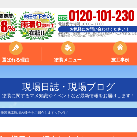
0120-101-230
電話受付時間 10:00～17:00
お気軽にお問い合わせください！
弊社屋号は「匠建装」であり、類似店名と類似チラシとお間違えになる
客様が多発しているため、ご注意ください。
選ばれる理由
塗装メニュー
施工事例
現場日誌・現場ブログ
塗装に関するマメ知識やイベントなど最新情報をお届けします！
塗装施工現場の様子をご紹介します＼(^o^)／