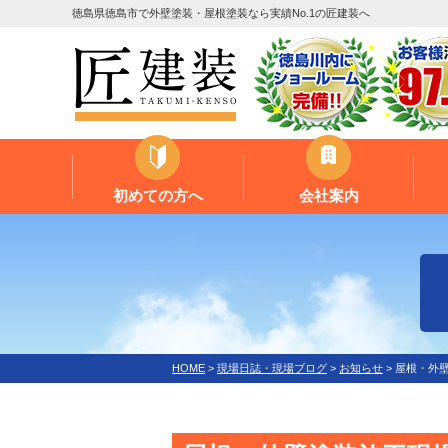
徳島県徳島市で外壁塗装・屋根塗装なら実績No.1の匠建装へ
初めての方へ
会社案内
HOME
>
現場日誌・現場ブログ
>
お知らせ
>
屋根・外壁