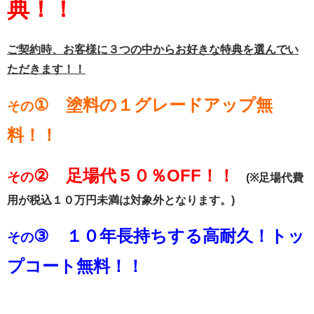
典！！
ご契約時、お客様に３つ
の中からお好きな特典を選んでい
ただきます！！
① 塗料の１グレードアップ無
その
料！！
②
足場代５０％OFF！！
その
(※足場代費
用が税込１０万円未満は対象外となります。)
③
１０年長持ちする高耐久！トッ
その
プコート無料！！