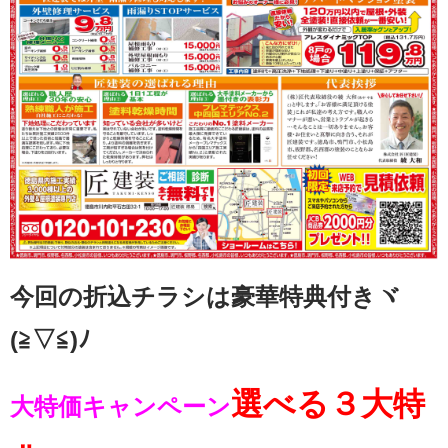
今回の折込チラシは豪華特典付きヾ
(≧▽≦)ﾉ
選べる３大特
大特価キャンペーン