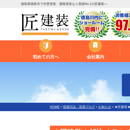
徳島県徳島市で外壁塗装・屋根塗装なら実績No.1の匠建装へ
初めての方へ
会社案内
HOME
>
現場日誌・現場ブログ
>
お知らせ
>
★匠建装★