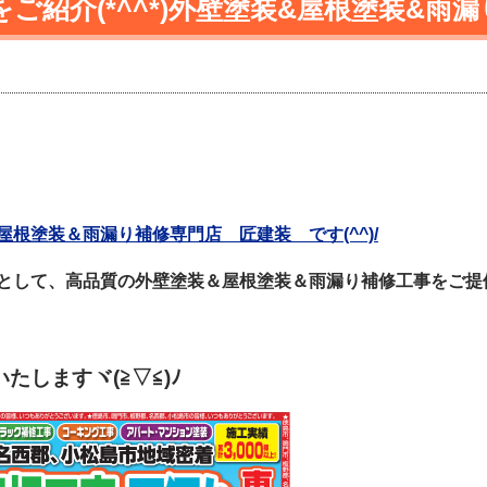
ご紹介(*^^*)外壁塗装&屋根塗装&雨
根塗装＆雨漏り補修専門店 匠建装 です(^^)/
として、高品質の外壁塗装＆屋根塗装＆雨漏り補修工事をご提
しますヾ(≧▽≦)ﾉ