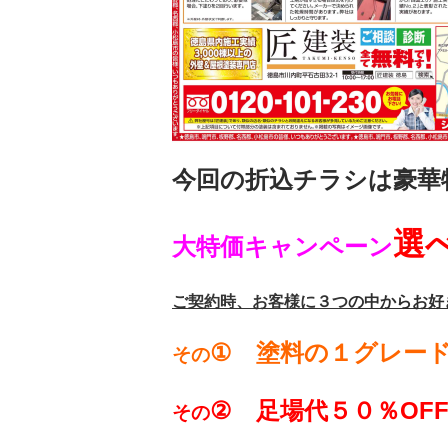
今回の折込チラシは豪華特
選
大特価キャンペーン
ご契約時、お客様に３つ
の中からお好
① 塗料の１グレー
その
②
足場代５０％OF
その