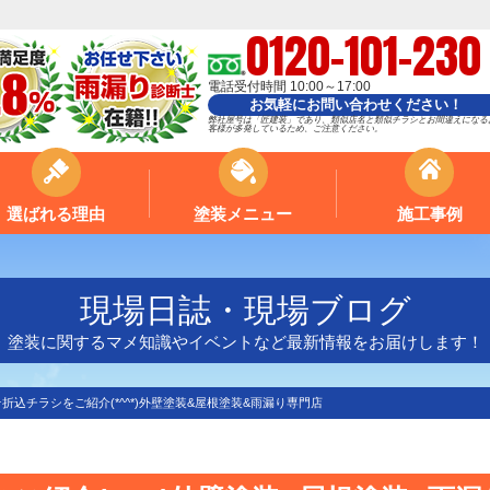
0120-101-230
電話受付時間 10:00～17:00
お気軽にお問い合わせください！
弊社屋号は「匠建装」であり、類似店名と類似チラシとお間違えになる
客様が多発しているため、ご注意ください。
選ばれる理由
塗装メニュー
施工事例
現場日誌・現場ブログ
塗装に関するマメ知識やイベントなど最新情報をお届けします！
折込チラシをご紹介(*^^*)外壁塗装&屋根塗装&雨漏り専門店