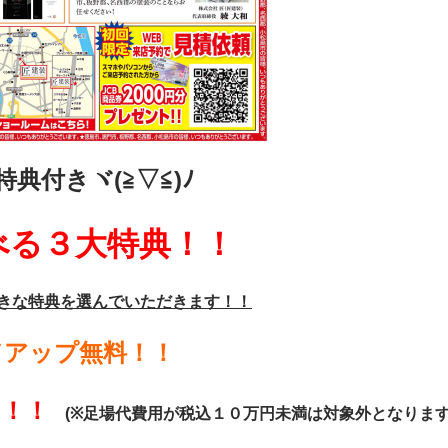
典付きヾ(≧▽≦)ﾉ
べる３大特典！！
きな特典を選んでいただきます！！
ドアップ無料！！
F！！
(※足場代費用が税込１０万円未満は対象外となります