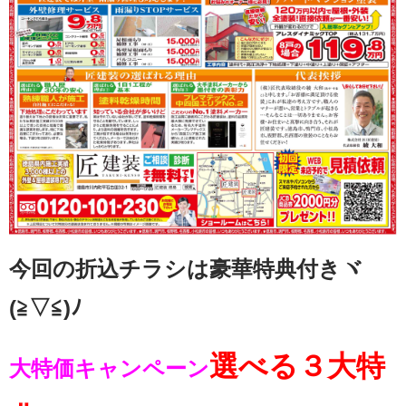
今回の折込チラシは豪華特典付きヾ
(≧▽≦)ﾉ
選べる３大特
大特価キャンペーン