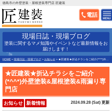
徳島市の外壁塗装・屋根塗装専門店 匠建装
電話
MENU
現場日誌・現場ブログ
塗装に関するマメ知識やイベントなど最新情報をお
届けします！
HOME
>
現場日誌・現場ブログ
>
お知らせ
>
★匠建装★折込チラシをご紹介(*^^*)外壁塗装&屋根塗装&雨漏り専門店
★匠建装★折込チラシをご紹介
(*^^*)外壁塗装&屋根塗装&雨漏り専
門店
2024.09.28 (Sat) 更新
お知らせ
新着情報