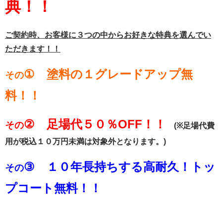
典！！
ご契約時、お客様に３つ
の中からお好きな特典を選んでい
ただきます！！
① 塗料の１グレードアップ無
その
料！！
②
足場代５０％OFF！！
その
(※足場代費
用が税込１０万円未満は対象外となります。)
③
１０年長持ちする高耐久！トッ
その
プコート無料！！