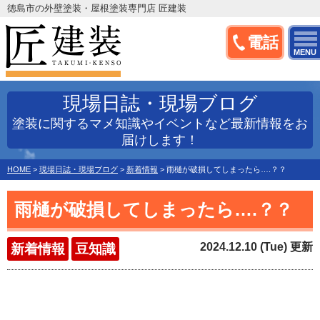
徳島市の外壁塗装・屋根塗装専門店 匠建装
電話
MENU
現場日誌・現場ブログ
塗装に関するマメ知識やイベントなど最新情報をお
届けします！
HOME
>
現場日誌・現場ブログ
>
新着情報
>
雨樋が破損してしまったら….？？
雨樋が破損してしまったら….？？
2024.12.10 (Tue) 更新
新着情報
豆知識