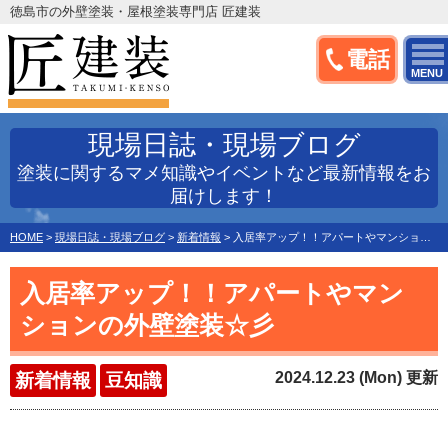
徳島市の外壁塗装・屋根塗装専門店 匠建装
電話
MENU
現場日誌・現場ブログ
塗装に関するマメ知識やイベントなど最新情報をお
届けします！
HOME
>
現場日誌・現場ブログ
>
新着情報
>
入居率アップ！！アパートやマンションの外壁塗装☆彡
入居率アップ！！アパートやマン
ションの外壁塗装☆彡
2024.12.23 (Mon) 更新
新着情報
豆知識