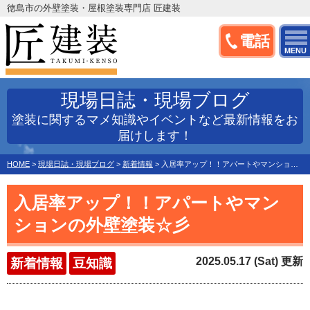
徳島市の外壁塗装・屋根塗装専門店 匠建装
電話
MENU
現場日誌・現場ブログ
塗装に関するマメ知識やイベントなど最新情報をお
届けします！
HOME
>
現場日誌・現場ブログ
>
新着情報
>
入居率アップ！！アパートやマンションの外壁塗装☆彡
入居率アップ！！アパートやマン
ションの外壁塗装☆彡
2025.05.17 (Sat) 更新
新着情報
豆知識