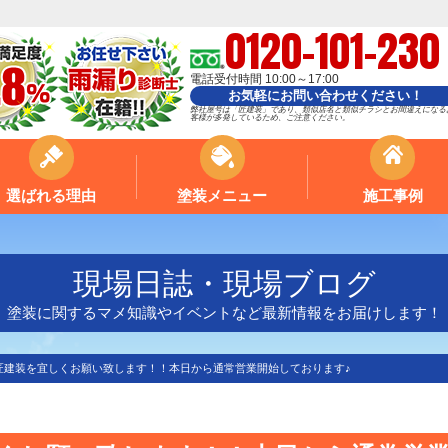
0120-101-230
電話受付時間 10:00～17:00
お気軽にお問い合わせください！
弊社屋号は「匠建装」であり、類似店名と類似チラシとお間違えになる
客様が多発しているため、ご注意ください。
選ばれる理由
塗装メニュー
施工事例
現場日誌・現場ブログ
塗装に関するマメ知識やイベントなど最新情報をお届けします！
も匠建装を宜しくお願い致します！！本日から通常営業開始しております♪