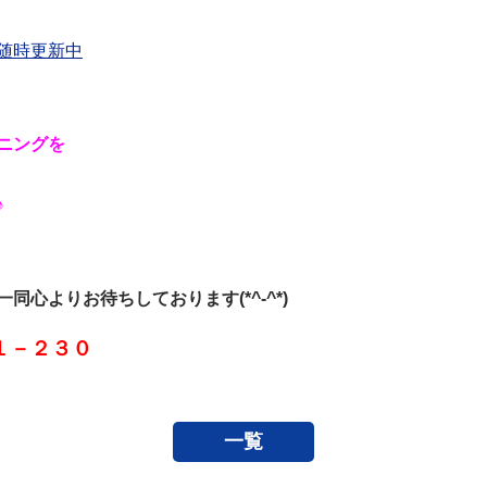
随時更新中
ニングを
♪
心よりお待ちしております(*^-^*)
１－２３０
一覧