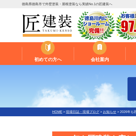
徳島県徳島市で外壁塗装・屋根塗装なら実績No.1の匠建装へ
初めての方へ
会社案内
HOME
>
現場日誌・現場ブログ
>
お知らせ
>
2026年