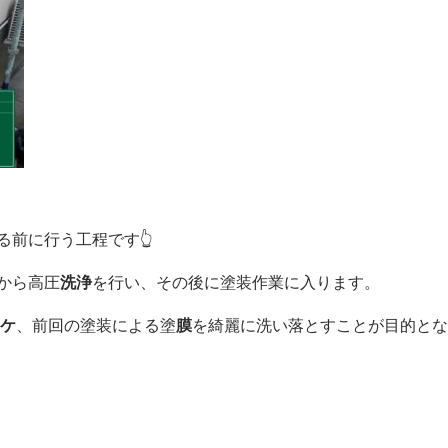
る前に行う工程です👆
から高圧
洗浄
を行い、その後に塗装作業に入ります。
ケ
、前回の塗装による塗
膜
を綺麗に洗い落とすことが目的とな