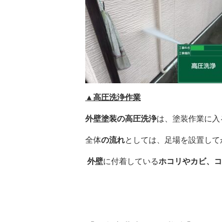
▲高圧洗浄作業
外壁塗装の高圧洗浄
は、塗装作業に入
全体
の流れ
としては、足場を設置して
外壁
に付着している
ホコリやカビ、コ