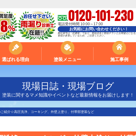
0120-101-230
電話受付時間 10:00～17:00
お気軽にお問い合わせください！
弊社屋号は「匠建装」であり、類似店名と類似チラシとお間違えになる
客様が多発しているため、ご注意ください。
選ばれる理由
塗装メニュー
施工事例
現場日誌・現場ブログ
塗装に関するマメ知識やイベントなど最新情報をお届けします！
のご紹介☆高圧洗浄、コーキング、外壁上塗り、付帯部塗装など