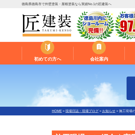
徳島県徳島市で外壁塗装・屋根塗装なら実績No.1の匠建装へ
初めての方へ
会社案内
HOME
>
現場日誌・現場ブログ
>
お知らせ
>
施工現場