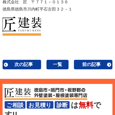
株式会社 匠 〒７７１－０１３６
徳島県徳島市川内町平石古田３２－１
次の記事
一覧
前の記事
は
無料
で
ご相談
お見積り
診断
す!!