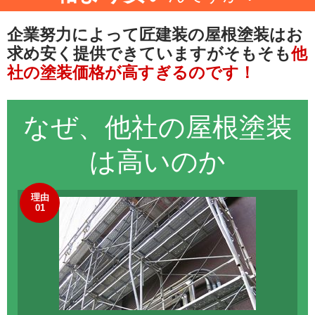
企業努力によって匠建装の屋根塗装は
お
求め安く提供できていますが
そもそも
他
社の塗装価格が高すぎるのです！
なぜ、他社の
屋根塗装
は高いのか
理由
01