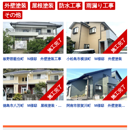
外壁塗装
屋根塗装
防水工事
雨漏り工事
その他
Warning
: Undefined variable
Warning
: Undefined variable
施工完了
施工完了
$post in
$post in
/home/kaitaiweb2/takumikenso.com/public_html/cms/wp-
/home/kaitaiweb2/takumiken
content/themes/takumikenso.com/include/comWorksL3.
content/themes/takumikens
板野郡藍住町 N様邸 外壁塗装工事
小松島市横須町 W様邸 外壁塗装
on line
111
on line
111
Warning
: Undefined variable
Warning
: Undefined variable
Warning
: Attempt to read
Warning
: Attempt to read
施工完了
施工完了
$post in
$post in
property "ID" on null in
property "ID" on null in
/home/kaitaiweb2/takumikenso.com/public_html/cms/wp-
/home/kaitaiweb2/takumiken
/home/kaitaiweb2/takumikenso.com/public_html/cms/wp-
/home/kaitaiweb2/takumiken
content/themes/takumikenso.com/include/comWorksL3.
content/themes/takumikens
徳島市八万町 M様邸 屋根塗装・外壁塗装
阿南市那賀川町 M様邸 外壁塗装工事
content/themes/takumikenso.com/include/comWorksL3.
content/themes/takumikens
on line
111
on line
111
on line
111
on line
111
Warning
: Attempt to read
Warning
: Attempt to read