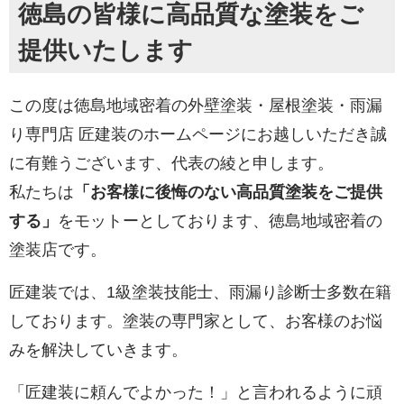
徳島の皆様に高品質な塗装をご
property "ID" on null in
property "ID" on null in
提供いたします
/home/kaitaiweb2/takumikenso.com/public_html/cms/wp-
/home/kaitaiweb2/takumiken
content/themes/takumikenso.com/include/comWorksL3.
content/themes/takumikens
on line
111
on line
111
この度は徳島地域密着の外壁塗装・屋根塗装・雨漏
り専門店 匠建装のホームページにお越しいただき誠
に有難うございます、代表の綾と申します。
私たちは
「お客様に後悔のない高品質塗装をご提供
する」
をモットーとしております、徳島地域密着の
塗装店です。
匠建装では、1級塗装技能士、雨漏り診断士多数在籍
しております。塗装の専門家として、お客様のお悩
みを解決していきます。
「匠建装に頼んでよかった！」と言われるように頑