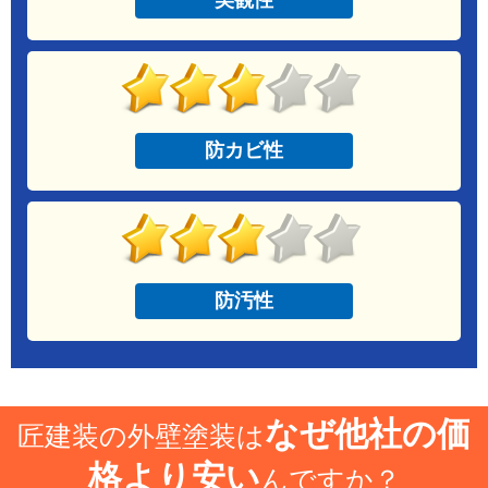
防カビ性
防汚性
なぜ他社の価
匠建装の外壁塗装は
格より安い
んですか？