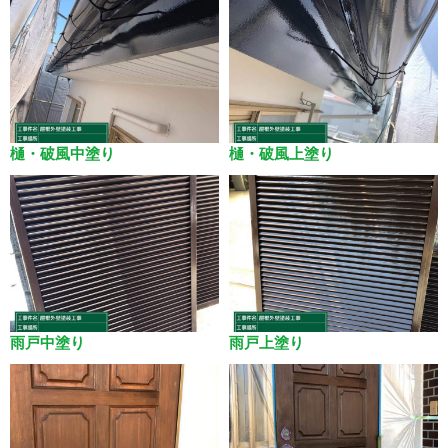
樋・破風中塗り
樋・破風上塗り
雨戸中塗り
雨戸上塗り