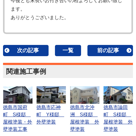
今後とも末長いお付き合いの程よろしくお願い致し
ます。
ありがとうございました。
次の記事
一覧
前の記事
関連施工事例
徳島市国府
徳島市応神
徳島市北沖
徳島市論田
町 S様邸
町 Y様邸
洲 S様邸
町 S様邸
屋根塗装・外
外壁塗装
屋根塗装 外
屋根塗装 外
壁塗装工事
壁塗装
壁塗装