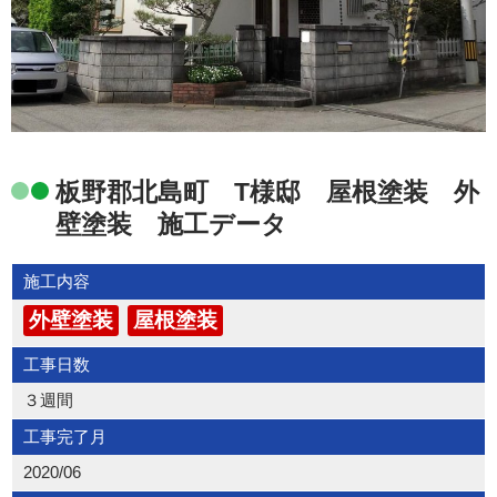
板野郡北島町 T様邸 屋根塗装 外
壁塗装 施工データ
施工内容
外壁塗装
屋根塗装
工事日数
３週間
工事完了月
2020/06