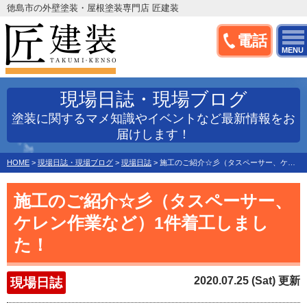
徳島市の外壁塗装・屋根塗装専門店 匠建装
電話
MENU
現場日誌・現場ブログ
塗装に関するマメ知識やイベントなど最新情報をお
届けします！
HOME
>
現場日誌・現場ブログ
>
現場日誌
>
施工のご紹介☆彡（タスペーサー、ケレン作業など）1件着工しました！
施工のご紹介☆彡（タスペーサー、
ケレン作業など）1件着工しまし
た！
2020.07.25 (Sat) 更新
現場日誌