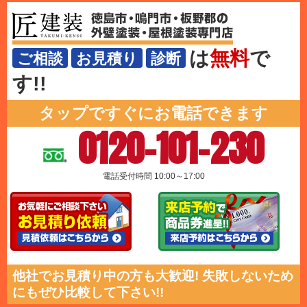
は
無料
で
ご相談
お見積り
診断
す!!
タップですぐにお電話できます
0120-101-230
電話受付時間 10:00～17:00
他社でお見積り中の方も大歓迎! 失敗しないため
にもぜひ比較して下さい!!