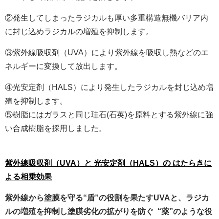
②発生してしまったラジカルも厚い多重構造無機バリア内
に封じ込めラジカルの増殖を抑制します。
③紫外線吸収剤（UVA）により紫外線を吸収し熱などのエ
ネルギーに変換して放出します。
④光安定剤（HALS）により発生したラジカルを封じ込め増
殖を抑制します。
⑤樹脂にはガラスと同じ珪石(石英)を原料とする紫外線に強
い合成樹脂を採用しました。
紫外線吸収剤
（
UVA）と 光安定剤（HALS）の はたらきに
よる相乗効果
紫外線から塗膜を守る“盾”の役割を果たすUVAと、ラジカ
ルの増殖を抑制し塗膜劣化の拡がりを防ぐ “薬”のような役