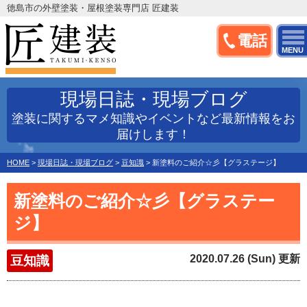
徳島市の外壁塗装・屋根塗装専門店 匠建装
電話
MENU
現場日誌・現場ブログ
塗装に関するマメ知識やイベントなど最新情報をお
届けします！
HOME
>
現場日誌・現場ブログ
>
豆知識
>
新塗料のご紹介☆彡【グラステージ】
新塗料のご紹介☆彡【グラステー
ジ】
2020.07.26 (Sun) 更新
豆知識