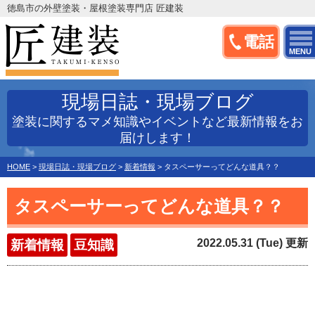
徳島市の外壁塗装・屋根塗装専門店 匠建装
電話
MENU
現場日誌・現場ブログ
塗装に関するマメ知識やイベントなど最新情報をお
届けします！
HOME
>
現場日誌・現場ブログ
>
新着情報
>
タスペーサーってどんな道具？？
タスペーサーってどんな道具？？
2022.05.31 (Tue) 更新
新着情報
豆知識