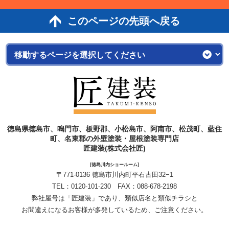
このページの先頭へ戻る
徳島県徳島市、鳴門市、板野郡、小松島市、阿南市、松茂町、藍住
町、名東郡の外壁塗装・屋根塗装専門店
匠建装(株式会社匠)
[徳島川内ショールーム]
〒771-0136 徳島市川内町平石古田32−1
TEL：
0120-101-230
FAX：088-678-2198
弊社屋号は「匠建装」であり、類似店名と類似チラシと
お間違えになるお客様が多発しているため、ご注意ください。